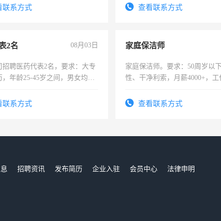
费发放劳保用品，两班倒，每月
看联系方式
查看联系方式
时发放工资，工作时间10小时
表2名
08月03日
家庭保洁师
司招聘医药代表2名，要求：大专
家庭保洁师。要求：50周岁以
，年龄25-45岁之间，男女均
性、干净利索，月薪4000+，
要具有营销经验，从事过医药代
时间灵活，不需坐班，适合宝
有医学资质的优先，底薪+绩效，
太太等。
看联系方式
查看联系方式
。
信息
招聘资讯
发布简历
企业入驻
会员中心
法律申明
们