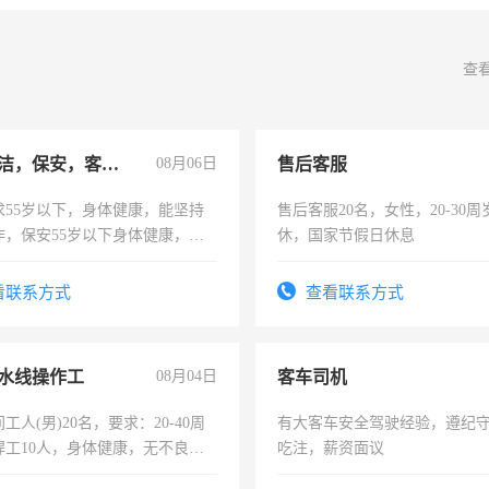
查
急招保洁，保安，客服，工程
08月06日
售后客服
求55岁以下，身体健康，能坚持
售后客服20名，女性，20-30
作，保安55岁以下身体健康，有
休，国家节假日休息
形象端庄，遵纪守法，无犯罪记
服要求45岁以下高中以上文化，
看联系方式
查看联系方式
工作认真，性格开朗有良好沟通
工程，懂水电维修。
水线操作工
08月04日
客车司机
工人(男)20名，要求：20-40周
有大客车安全驾驶经验，遵纪
焊工10人，身体健康，无不良嗜
吃注，薪资面议
：4500-7000元，标准八人间住