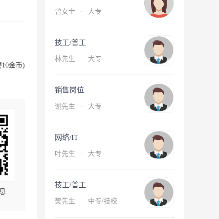
曾女士
·
大专
技工/普工
林先生
·
大专
10金币)
销售岗位
谢先生
·
大专
网络/IT
叶先生
·
大专
技工/普工
息
樊先生
·
中专/技校