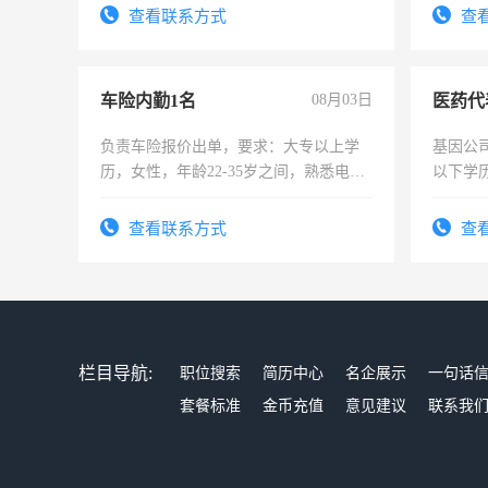
4500。
宿，免
查看联系方式
查
25号准
车险内勤1名
08月03日
医药代
负责车险报价出单，要求：大专以上学
基因公
历，女性，年龄22-35岁之间，熟悉电脑
以下学历
操作，工作态度认真，具有团队精神，
可，需
试用期1-3个月，转正后交纳五险，
表或者
查看联系方式
查
交五险
栏目导航:
职位搜索
简历中心
名企展示
一句话
套餐标准
金币充值
意见建议
联系我