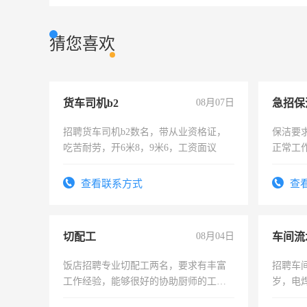
猜您喜欢
货车司机b2
08月07日
招聘货车司机b2数名，带从业资格证，
保洁要
吃苦耐劳，开6米8，9米6，工资面议
正常工
责任心
录，客
查看联系方式
查
懂电脑
能力，
切配工
08月04日
车间流
饭店招聘专业切配工两名，要求有丰富
招聘车间
工作经验，能够很好的协助厨师的工
岁，电
作。包吃住，每月有公休，工资3500-
好。薪资