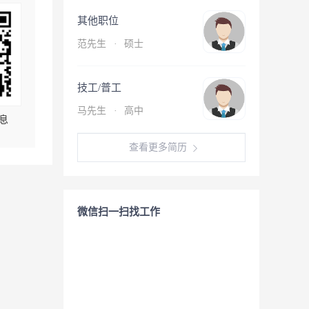
其他职位
范先生
·
硕士
技工/普工
马先生
·
高中
息
查看更多简历
微信扫一扫找工作