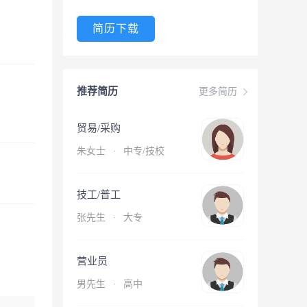
简历下载
推荐简历
更多简历
贸易/采购
朱女士
·
中专/技校
技工/普工
张先生
·
大专
营业员
男先生
·
高中