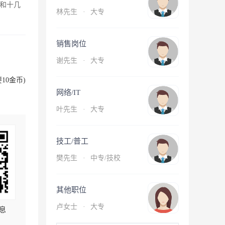
和十几
林先生
·
大专
销售岗位
谢先生
·
大专
10金币)
网络/IT
叶先生
·
大专
技工/普工
樊先生
·
中专/技校
其他职位
卢女士
·
大专
息