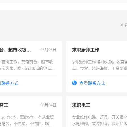
查
宾馆前台，超市收银员，淘宝客服
08月06日
求职厨师工作
个夜班工作，宾馆前台，超市收
求职厨师工作 各种火锅。家常
淘宝客服，晚7点到10点的钟点
点。食堂。烧烤海鲜，工资要求6
烦看到的老板加我微信聊，手机
上
信
看联系方式
查看联系方式
普工
08月04日
求职电工
28.有c本，驾龄5年，有从业资
专业维修电路，灯具，开关插
能吃苦，不怕累，不怕脏，踏
水电维修，故障排除，兼职和