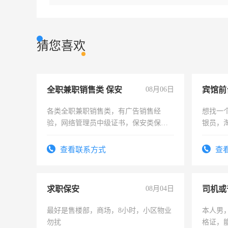
猜您喜欢
全职兼职销售类 保安
08月06日
各类全职兼职销售类，有广告销售经
想找一
验，网络管理员中级证书，保安类保安
银员，
队长，形象岗或幼儿园保安，维修水电
工，麻
有高低压电工证和十几年工作经验
号同微
查看联系方式
查
求职保安
08月04日
司机或
最好是售楼部，商场，8小时，小区物业
本人男，
勿扰
格证，