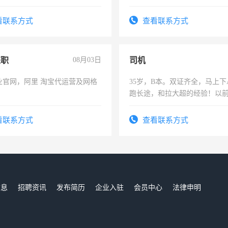
求稳定工作一份，保险不干
看联系方式
查看联系方式
兼职
08月03日
司机
业官网，阿里 淘宝代运营及网格
35岁，B本。双证齐全，马上下
跑长途，和拉大超的经验！以
六，渣土车
看联系方式
查看联系方式
信息
招聘资讯
发布简历
企业入驻
会员中心
法律申明
们