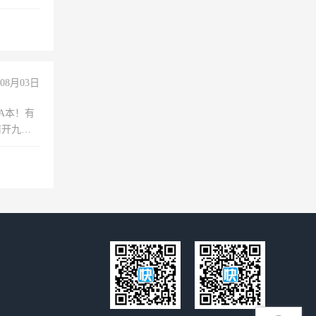
08月03日
A本！有
前开九米