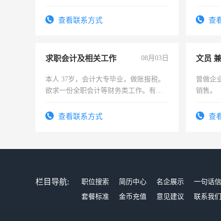
实，需
查看联系方式
查
求职会计及相关工作
08月03日
文员 
本人 37岁，会计大专毕业，做账报税。
曾做企
欲求一份全职会计等财务类工作。有会
销售。
计证
查看联系方式
查
栏目导航:
职位搜索
简历中心
名企展示
一句话
套餐标准
金币充值
意见建议
联系我